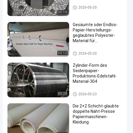
Papierherstellungsmaschine
2026-05-20
00:19
Gesäumte oder Endlos-
Papier-Herstellungs-
geglaubtes Polyester-
Material für
Papiermaschine
Papierherstellungsmaschine
03:12
2026-05-20
Zylinder-Form des
Seidenpapier-
Produktions-Edelstahl-
Material-304
Papierherstellungsmaschine
00:28
2026-05-23
Die 2+2 Schicht-glaubte
doppelte Naht-Presse
Papiermaschinen-
Kleidung