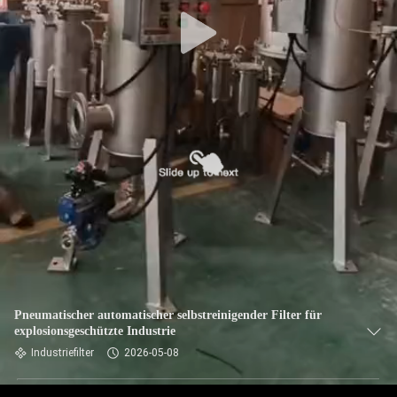
TRETEN
SIE
MIT
UNS
IN
VERBINDUNG
NACHRICHTEN
FORDERN
SIE EIN
Pneumatischer automatischer selbstreinigender Filter für
explosionsgeschützte Industrie
ZITAT
Industriefilter
2026-05-08