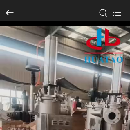
2026
HUATAO
LOVER
LTD.
All
Rights
Reserved.
HAUS
PRODUKTE
ÜBER
UNS
FABRIK-
AUSFLUG
QUALITÄTSKONTROLLE