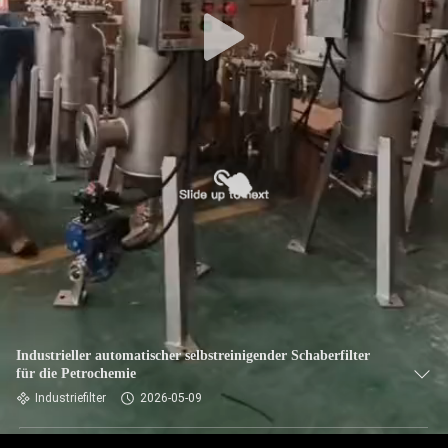
TRETEN
SIE
MIT
UNS
IN
VERBINDUNG
NACHRICHTEN
FORDERN
SIE EIN
Industrieller automatischer selbstreinigender Schaberfilter
für die Petrochemie
ZITAT
Industriefilter
2026-05-09