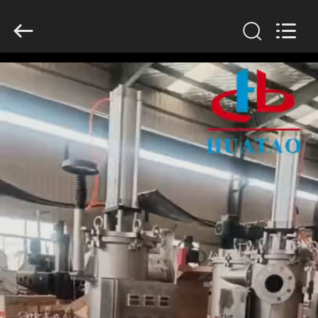
2026
HUATAO
LOVER
LTD.
All
Rights
Reserved.
HAUS
PRODUKTE
ÜBER
UNS
FABRIK-
AUSFLUG
QUALITÄTSKONTROLLE