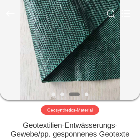
2026
HUATAO
LOVER
LTD.
All
Rights
Reserved.
HAUS
PRODUKTE
ÜBER
UNS
FABRIK-
AUSFLUG
Geosynthetics-Material
Geotextilien-Entwässerungs-
QUALITÄTSKONTROLLE
Gewebe/pp. gesponnenes Geotexte