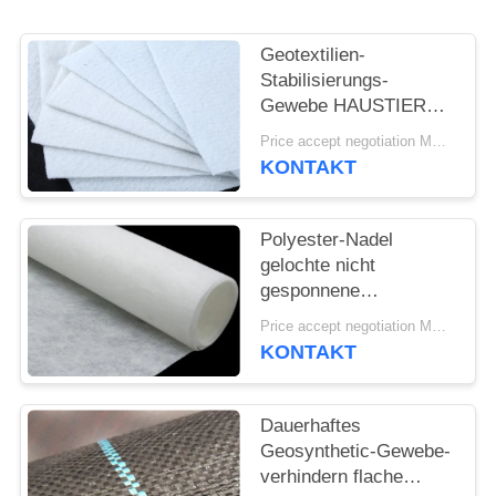
SITEMAP
Geotextilien-
PRIVACY
Stabilisierungs-
Gewebe HAUSTIER
POLICY
oder pp. Nadel
Price accept negotiation MOQ:1sqm
gelochtes Geotextilien-
KONTAKT
weißes anti- Altern
Polyester-Nadel
gelochte nicht
gesponnene
Geotextilien-Gewebe-
Price accept negotiation MOQ:100sq.m.
nicht gesponnene anti-
KONTAKT
Oxidation
Dauerhaftes
Geosynthetic-Gewebe-
verhindern flache