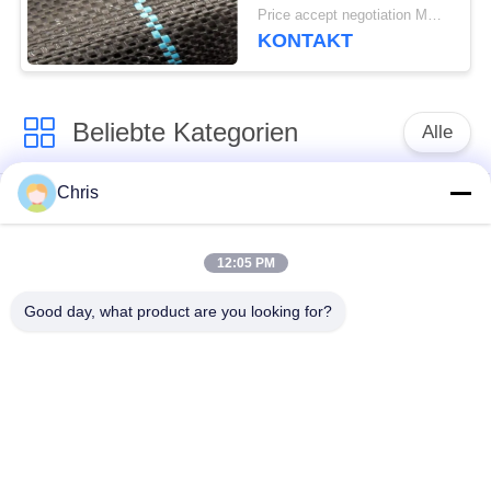
Garn-pp. gesponnene
Price accept negotiation MOQ:1000 sq.m.
Geotextilien für Gras
KONTAKT
wachsen
Beliebte Kategorien
Alle
Chris
nicht gesponnenes
Industriewalzen
Material
12:05 PM
Polyurethan-Schirm-
Industrieller Gurt
Good day, what product are you looking for?
Platten
AerogelIsolierschicht
Industriefilter
Industrielle
Industrielles Filz-
Kreiselpumpen
Gewebe