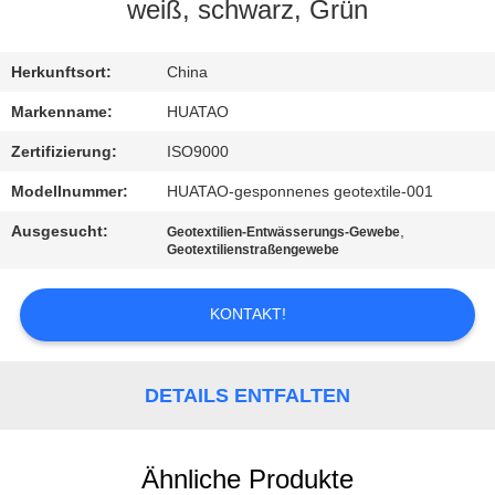
weiß, schwarz, Grün
TRETEN
SIE
Herkunftsort:
China
MIT
Markenname:
HUATAO
UNS
Zertifizierung:
ISO9000
IN
Modellnummer:
HUATAO-gesponnenes geotextile-001
VERBINDUNG
Ausgesucht:
,
Geotextilien-Entwässerungs-Gewebe
Geotextilienstraßengewebe
NACHRICHTEN
KONTAKT!
FORDERN
SIE EIN
DETAILS ENTFALTEN
ZITAT
Ähnliche Produkte