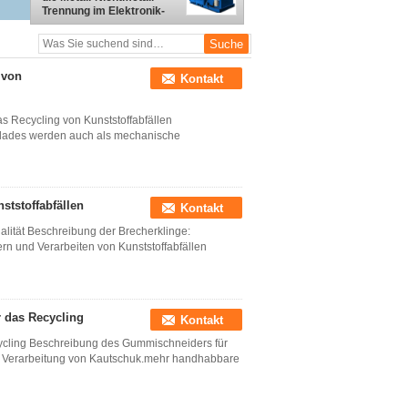
Trennung im Elektronik-
Recycling
 von
Kontakt
as Recycling von Kunststoffabfällen
lades werden auch als mechanische
ststoffabfällen
Kontakt
alität Beschreibung der Brecherklinge:
nern und Verarbeiten von Kunststoffabfällen
 das Recycling
Kontakt
cling Beschreibung des Gummischneiders für
 zur Verarbeitung von Kautschuk.mehr handhabbare