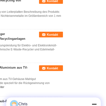
 Recycling von
Kontakt
 von Leiterplatten Beschreibung des Produkts:
ne Nichteisenmetalle im Größenbereich von 1 mm
nger
Kontakt
-Recyclinganlagen
ngsleistung für Elektro- und Elektronikmüll-
chnische E-Waste-Recycler und Edelmetall-
Aluminium aus TV-
Kontakt
um aus TV-Gehäuse-Mahlgut
de speziell für die Rückgewinnung von
iter
aub-E-
Kontakt
Chris