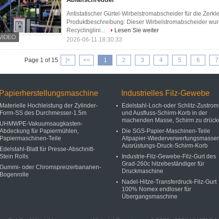
Antistatischer Gürtel-Wirbelstromabscheider für die Zerkl
Produktbeschreibung: Dieser Wirbelstromabscheider wurd
Recyclinglini...
Lesen Sie weiter
2026-06-11 18:30:33
Page 1 of 15
|<
<<
1
2
3
4
5
6
7
Papierherstellungsmaschine
Industrielles Filz-Gewebe
Materielle Hochleistung der Zylinder-
Edelstahl-Loch-oder Schlitz-Zustrom
Form-SS des Durchmesser-1.5m
und Ausfluss-Schirm-Korb in der
machenden Masse, Schirm zu drück
UHMWPE-Vakuumsaugkasten-
Abdeckung für Papiermühlen,
Die SGS-Papier-Maschinen-Teile
Papiermaschinen-Teile
Altpapier-Wiederverwertungsmasse
Ausrüstungs-Druck-Schirm-Korb
Edelstahl-Blatt für Presse-Abschnitt-
Stein Rolls
Industrie-Filz-Gewebe-Filz-Gurt des
Grad-260c hitzebeständiger für
Gummi- oder Chromspreizerbananen-
Druckmaschine
Bogenrolle
Nadel-Hitze-Transferdruck-Filz-Gurt
100% Nomex endloser für
Übergangsmaschine