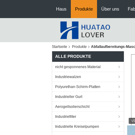
Haus
Produkte
Über uns
Fab
Startseite
Produkte
Abfallaufbereitungs-Mas
ALLE PRODUKTE
nicht gesponnenes Material
Industriewalzen
Polyurethan-Schirm-Platten
Industrieller Gurt
AerogelIsolierschicht
Industriefilter
Industrielle Kreiselpumpen
Dc