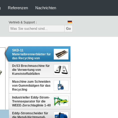
g
Referenzen
Nachrichten
Vertrieb & Support：
Go
SKD-11
Materialbrennerblätter für
das Recycling von
Kunststoffabfällen
Dc53 Brechmaschine für
die Verwertung von
Kunststoffabfällen
Maschine zum Schneiden
von Gummibälgen für das
Recycling
Industrieller Eddy-Strom-
Trennseparator für die
WEEE-Zerschlaglinie 1-40
mm Partikelgröße
Eddy-Stromscheider für
die Metall-Nichtmetall-