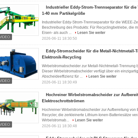
Industrieller Eddy-Strom-Trennseparator für di
1-40 mm Partikelgröße
Industrieller Eddy-Strom-Trennseparator für die WEEE-Ze
Beschreibung des Produkts: Für Recyclingbetriebe, die mi
Eisen- als auch ...
Lesen Sie weiter
2026-06-11 18:30:50
Eddy-Stromscheider für die Metall-Nichtmetall-
Elektronik-Recycling
Wirbelstromabscheider zur Metall-Nichtmetall-Trennung 
Dieser Wirbelstromabscheider verfügt über ein einzigart
Abscheideeffizienz für ...
Lesen Sie weiter
2026-06-11 18:30:49
Hochreiner Wirbelstromabscheider zur Aufberei
Elektroschrottströmen
Hochreiner Wirbelstromabscheider zur Aufbereitung von 
Recycler, die zerkleinerte Lithium-Ionen-Batteriesätze ver
Wirbelstromab...
Lesen Sie weiter
2026-06-11 18:30:48