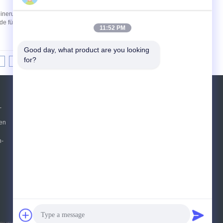
einerungsanlage für staubigen E-Abfall
e für die Integration in vollautomatische WEEE-
11:52 PM
Good day, what product are you looking 
for?
8
9
10
>>
>|
Referenzen
-
en
Senden Sie
sgs
n-
E-Mail
Sitemap
|
Mobile Seite