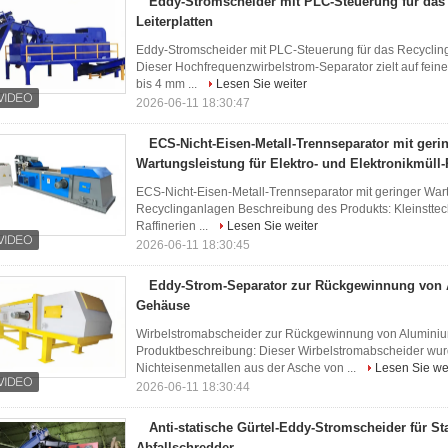
Eddy-Stromscheider mit PLC-Steuerung für das
Leiterplatten
Eddy-Stromscheider mit PLC-Steuerung für das Recycling
Dieser Hochfrequenzwirbelstrom-Separator zielt auf fei
bis 4 mm ...
Lesen Sie weiter
2026-06-11 18:30:47
ECS-Nicht-Eisen-Metall-Trennseparator mit geri
Wartungsleistung für Elektro- und Elektronikmüll
ECS-Nicht-Eisen-Metall-Trennseparator mit geringer Wartu
Recyclinganlagen Beschreibung des Produkts: Kleinstte
Raffinerien ...
Lesen Sie weiter
2026-06-11 18:30:45
Eddy-Strom-Separator zur Rückgewinnung von 
Gehäuse
Wirbelstromabscheider zur Rückgewinnung von Alumini
Produktbeschreibung: Dieser Wirbelstromabscheider wur
Nichteisenmetallen aus der Asche von ...
Lesen Sie we
2026-06-11 18:30:44
Anti-statische Gürtel-Eddy-Stromscheider für St
Abfallschredder