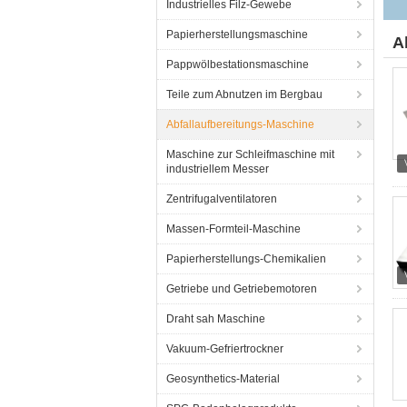
Industrielles Filz-Gewebe
Papierherstellungsmaschine
A
Pappwölbestationsmaschine
Teile zum Abnutzen im Bergbau
Abfallaufbereitungs-Maschine
Maschine zur Schleifmaschine mit
industriellem Messer
Zentrifugalventilatoren
Massen-Formteil-Maschine
Papierherstellungs-Chemikalien
Getriebe und Getriebemotoren
Draht sah Maschine
Vakuum-Gefriertrockner
Geosynthetics-Material