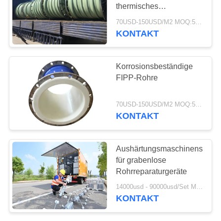
SITEMAP
thermisches
Kunststoffformrohr FIPP
70USD-150USD/M2 MOQ:50 M2
PRIVACY
KONTAKT
78
POLICY
AerogelIsolierschicht
Korrosionsbeständige
FIPP-Rohre
70USD-150USD/M2 MOQ:50 M2
KONTAKT
80
Aushärtungsmaschinensyste
für grabenlose
Industriefilter
Rohrreparaturgeräte
14000usd - 90000usd/Set MOQ:1 Satz
KONTAKT