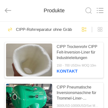
2026
HUATAO
LOVER
LTD.
Produkte
All
Rights
Reserved.
HAUS
51
CIPP-Rohrreparatur ohne Gräben
nicht gesponnenes
PRODUKTE
Material
CIPP Trockenrohr CIPP
Felt-Inversion-Liner für
ÜBER
Industrieleitungen
UNS
150 - 700 USD/m MOQ:10m
KONTAKT
369
FABRIK-
AUSFLUG
CIPP Pneumatische
Industriewalzen
Inversionsmaschine für
Trommel-Liner-
QUALITÄTSKONTROLLE
Inversionsmaschine für
3000USD-10000USD/Set MOQ:1 Satz