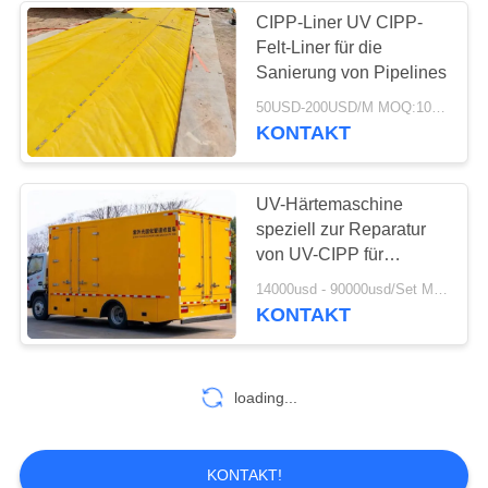
CIPP-Liner UV CIPP-
Felt-Liner für die
37
Sanierung von Pipelines
Industrielle
50USD-200USD/M MOQ:100m
KONTAKT
Kreiselpumpen
UV-Härtemaschine
speziell zur Reparatur
von UV-CIPP für
kommunale Drainage
141
14000usd - 90000usd/Set MOQ:1 Satz
KONTAKT
Industrielles Filz-
Gewebe
loading...
KONTAKT!