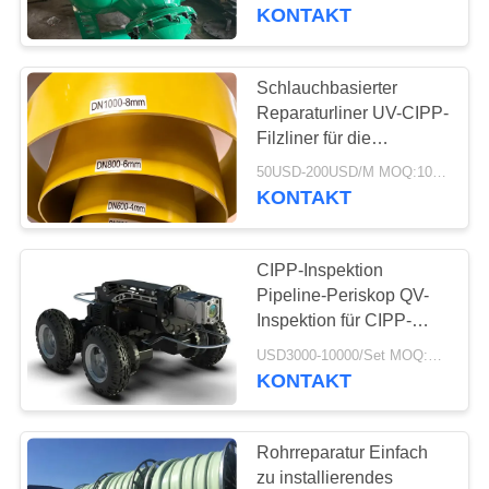
den CIPP-Prozess
KONTAKT
TRETEN
SIE
Schlauchbasierter
763
MIT
Reparaturliner UV-CIPP-
Polyurethan-Schirm-
Filzliner für die
UNS
Rohrunterfütterung
Platten
50USD-200USD/M MOQ:100m
IN
KONTAKT
VERBINDUNG
CIPP-Inspektion
NACHRICHTEN
Pipeline-Periskop QV-
Inspektion für CIPP-
75
Rohrinspektion
FORDERN
USD3000-10000/Set MOQ:1 Satz
KONTAKT
SIE EIN
Industrieller Gurt
ZITAT
Rohrreparatur Einfach
zu installierendes