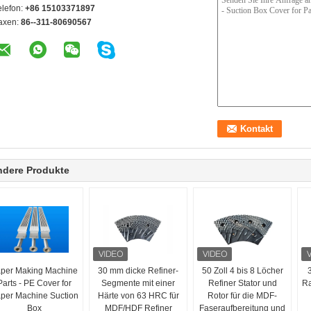
elefon:
+86 15103371897
axen:
86--311-80690567
ndere Produkte
per Making Machine
30 mm dicke Refiner-
50 Zoll 4 bis 8 Löcher
Parts - PE Cover for
Segmente mit einer
Refiner Stator und
Ra
per Machine Suction
Härte von 63 HRC für
Rotor für die MDF-
Box
MDF/HDF Refiner
Faseraufbereitung und