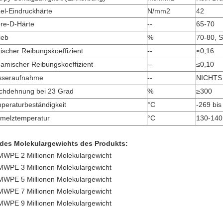
el-Eindruckhärte
N/mm2
42
re-D-Härte
--
65-70
ieb
%
70-80, S
tischer Reibungskoeffizient
--
≤0,16
amischer Reibungskoeffizient
--
≤0,10
seraufnahme
--
NICHTS
chdehnung bei 23 Grad
%
≥300
peraturbeständigkeit
°C
-269 bis
melztemperatur
°C
130-140
 des Molekulargewichts des Produkts:
WPE 2 Millionen Molekulargewicht
WPE 3 Millionen Molekulargewicht
WPE 5 Millionen Molekulargewicht
WPE 7 Millionen Molekulargewicht
WPE 9 Millionen Molekulargewicht