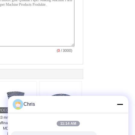
(
0
/ 3000)
Chris
33 mm-42 mm Dicke
48-Zoll-Refinerfüllung
ffinator Segmente für
für die Produktion von
11:14 AM
MDF-Raffinator
Faserplatten mit
Defibrator
mittlerer Dichte