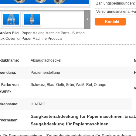
Zahlungsbedingungen:
Versorgungsmaterial-Fäh
Kontakt
roßes Bild :
Paper Making Machine Parts - Suction
ox Cover for Paper Machine Products
oduktname:
Absaugfachdeckel
M
wendung:
Papierherstellung
H
e Farbe von
Schwarz, Blau, Gelb, Grün, Weiß, Rot, Orange
V
MWPE:
rkenname:
HUATAO
Saugkastenabdeckung für Papiermaschinen
Ersat
,
rvorheben:
Saugabdeckung für Papiermaschinen
le für Papiermaschinen - Saugerkastenabdeckung für Papierprodukte