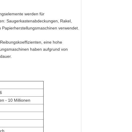
ngselemente werden für
en: Saugerkastenabdeckungen, Rakel,
on Papierherstellungsmaschinen verwendet.
eibungskoeffizienten, eine hohe
ellungsmaschinen haben aufgrund von
dauer.
96
nen - 10 Millionen
uch