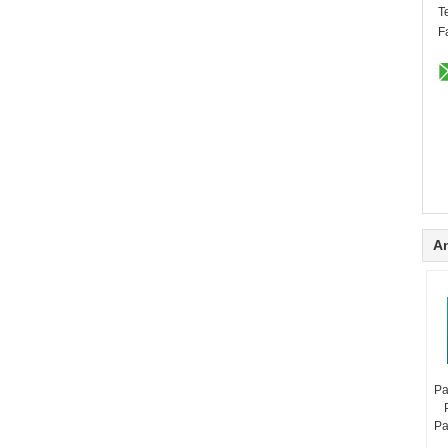
T
F
A
Pa
Pa