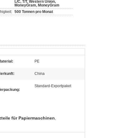
L/C, T/T, Western Union,
MoneyGram, MoneyGram
igkeit:
500 Tonnen pro Monat
aterial:
PE
erkunft:
China
Standard-Exportpaket
erpackung:
zteile für Papiermaschinen
,