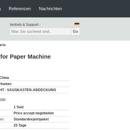
g
Referenzen
Nachrichten
Vertrieb & Support：
Go
ucts
 for Paper Machine
China
Huatao
HT - SAUGKASTEN-ABDECKUNG
AGB:
1 Satz
Price accept negotiation
en:
Standardexportpaket
25 Tage