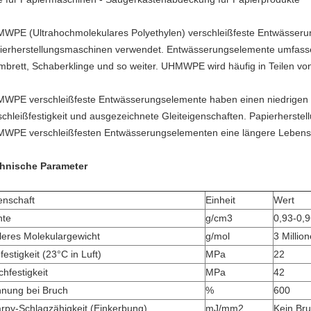
WPE (Ultrahochmolekulares Polyethylen) verschleißfeste Entwässeru
ierherstellungsmaschinen verwendet. Entwässerungselemente umfass
mbrett, Schaberklinge und so weiter. UHMWPE wird häufig in Teilen v
WPE verschleißfeste Entwässerungselemente haben einen niedrigen R
schleißfestigkeit und ausgezeichnete Gleiteigenschaften. Papierherst
WPE verschleißfesten Entwässerungselementen eine längere Lebens
hnische Parameter
enschaft
Einheit
Wert
hte
g/cm3
0,93-0,
tleres Molekulargewicht
g/mol
3 Millio
festigkeit (23°C in Luft)
MPa
22
chfestigkeit
MPa
42
nung bei Bruch
%
600
rpy-Schlagzähigkeit (Einkerbung)
mJ/mm2
Kein Br