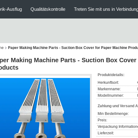
rik-Ausflug
Qualitätskontrolle
Treten Sie mit uns in Verbindun
ne
Paper Making Machine Parts - Suction Box Cover for Paper Machine Prod
per Making Machine Parts - Suction Box Cover
oducts
Produktdetails:
Herkunftsort:
Markenname:
Modellnummer:
Zahlung und Versand 
Min Bestellmenge:
Preis:
Verpackung Information
Lieferzeit: