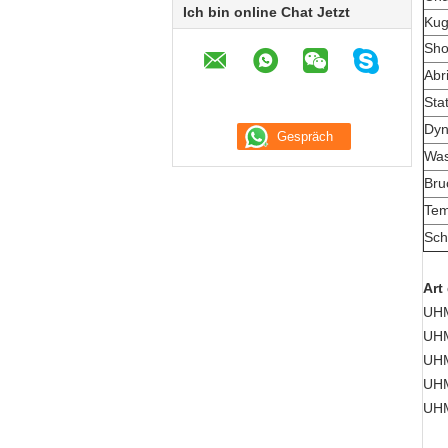
Ich bin online Chat Jetzt
Kug
Sho
Abr
Sta
Dyn
Was
Bru
Tem
Sch
Art
UHM
UHM
UHM
UHM
UHM