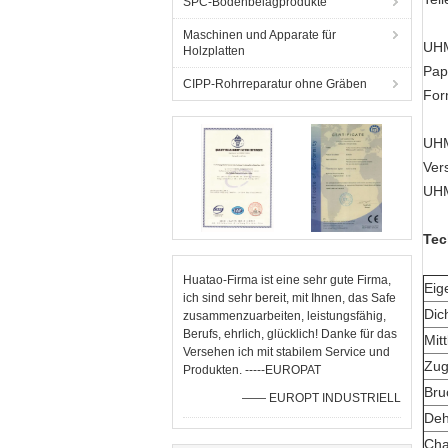
SPC-Bodenbelagprodukte
Maschinen und Apparate für
UHM
Holzplatten
Pap
CIPP-Rohrreparatur ohne Gräben
For
UHM
Ver
UHM
Tec
Huatao-Firma ist eine sehr gute Firma,
Eig
ich sind sehr bereit, mit Ihnen, das Safe
Dic
zusammenzuarbeiten, leistungsfähig,
Berufs, ehrlich, glücklich! Danke für das
Mit
Versehen ich mit stabilem Service und
Zug
Produkten. -----EUROPAT
Bru
—— EUROPT INDUSTRIELL
Deh
Cha