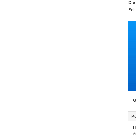
Die
Sch
G
K
H
A