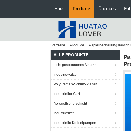
Haus
Produkte
Über uns
Fab
Startseite
Produkte
Papierherstellungsmaschi
ALLE PRODUKTE
Pa
Pr
nicht gesponnenes Material
Industriewalzen
Polyurethan-Schirm-Platten
Industrieller Gurt
AerogelIsolierschicht
Industriefilter
Industrielle Kreiselpumpen