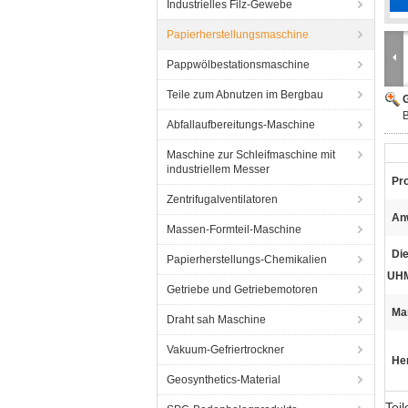
Industrielles Filz-Gewebe
Papierherstellungsmaschine
Pappwölbestationsmaschine
Teile zum Abnutzen im Bergbau
G
B
Abfallaufbereitungs-Maschine
Maschine zur Schleifmaschine mit
industriellem Messer
Pr
Zentrifugalventilatoren
An
Massen-Formteil-Maschine
Di
Papierherstellungs-Chemikalien
UH
Getriebe und Getriebemotoren
Ma
Draht sah Maschine
Vakuum-Gefriertrockner
He
Geosynthetics-Material
Tei