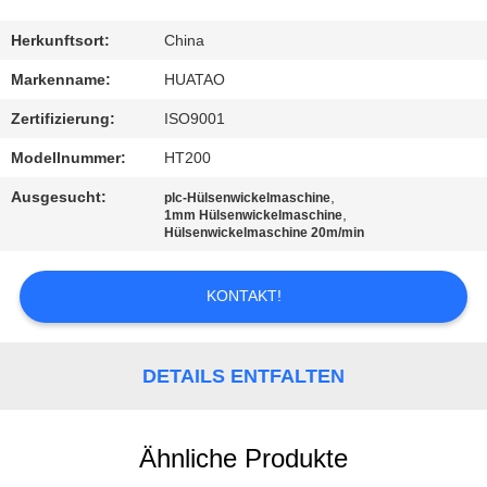
TRETEN
Herkunftsort:
China
SIE
Markenname:
HUATAO
MIT
Zertifizierung:
ISO9001
UNS
Modellnummer:
HT200
IN
Ausgesucht:
,
plc-Hülsenwickelmaschine
VERBINDUNG
,
1mm Hülsenwickelmaschine
Hülsenwickelmaschine 20m/min
NACHRICHTEN
KONTAKT!
FORDERN
DETAILS ENTFALTEN
SIE EIN
ZITAT
Ähnliche Produkte