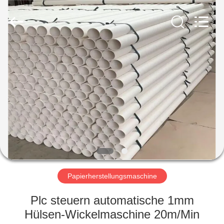
2026
HUATAO
LOVER
LTD.
All
Rights
Reserved.
HAUS
PRODUKTE
ÜBER
UNS
FABRIK-
AUSFLUG
Papierherstellungsmaschine
Plc steuern automatische 1mm
QUALITÄTSKONTROLLE
Hülsen-Wickelmaschine 20m/Min