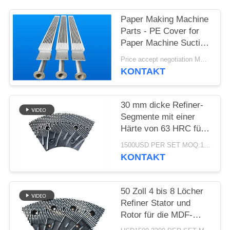
SITEMAP
Paper Making Machine
Parts - PE Cover for
PRIVACY
Paper Machine Suction
POLICY
Box
Price accept negotiation MOQ:1 Satz
KONTAKT
30 mm dicke Refiner-
Segmente mit einer
Härte von 63 HRC für
MDF/HDF Refiner
1500USD PER SET MOQ:1 Satz
Defibrator
KONTAKT
50 Zoll 4 bis 8 Löcher
Refiner Stator und
Rotor für die MDF-
Faseraufbereitung und