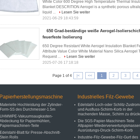
White Color 600 Degree High Temperature Thermal Insulati
Blanket DESCRITION Aerogel is a synthetic porous ultralig
liquid ...
Lesen Sie weiter
2021-06-29 18:43:59
650 Grad-beständige weiße Aerogel-Isolierschich
feuerfeste Isolierung
650 Degree Resistant White Aerogel Insulation Blanket Felt
Attribute Value Color White Material Nano Silica Aerog
Request ...
Lesen Sie weiter
2025-07-26 17:18:18
Page 1 of 4
|<
<<
1
2
3
4
Papierherstellungsmaschine
Industrielles Filz-Gewebe
Materielle Hochleistung der Zylinder-
Edelstahl-Loch-oder Schlitz-Zustrom
Form-SS des Durchmesser-1.5m
und Ausfluss-Schirm-Korb in der
machenden Masse, Schirm zu drück
UHMWPE-Vakuumsaugkasten-
Abdeckung für Papiermühlen,
Die SGS-Papier-Maschinen-Teile
Papiermaschinen-Teile
Altpapier-Wiederverwertungsmasse
Ausrüstungs-Druck-Schirm-Korb
Edelstahl-Blatt für Presse-Abschnitt-
Stein Rolls
Industrie-Filz-Gewebe-Filz-Gurt des