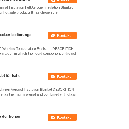
Kontakt
l Insulation Felt Aerogel Insulation Blanket​
r hot sale products.It has chosen the
ecken-Isolierungs-
Kontakt
650 Working Temperature Resistant DESCRITION
rom a gel, in which the liquid component of the gel
bt für kalte
Kontakt
sulation Aerogel Insulation Blanket DESCRITION
ogel as the main material and combined with glass
 der hohen
Kontakt