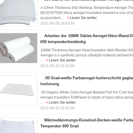
3-10mm Thickness 650 Working Temperature Aerogel Therma
DESCRITION Silica aerogel insulation blanket is one of ou
acupuncture ...
Lesen Sie weiter
2021-06-29 18:43:59
Arbeiten der 10MM Stärke-Aerogel-Hitze-Wand-D
650 temperaturbeständig
10MM Thickness Aerogel Heat Insulation Wall Blanket 
Aerogel is a synthetic porous ultralight material derived f
...
Lesen Sie weiter
2021-06-29 18:43:59
-50 Grad-weiße Farbaerogel-Isolierschicht geglau
Isolierung
-50 Degree White Color Aerogel Blanket Felt For Cold In
Aerogel Insulation Felt/Panel is made of nano-silica aer
...
Lesen Sie weiter
2021-06-29 18:43:59
Wärmedämmungs-Kieselsol-Decken-weiße Farbe
Temperatur 600 Grad