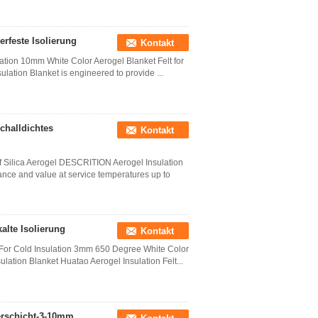
rfeste Isolierung
Kontakt
lation 10mm White Color Aerogel Blanket Felt for
ulation Blanket is engineered to provide ...
halldichtes
Kontakt
f Silica Aerogel DESCRITION Aerogel Insulation
ance and value at service temperatures up to
alte Isolierung
Kontakt
 For Cold Insulation 3mm 650 Degree White Color
ulation Blanket Huatao Aerogel Insulation Felt...
ierschicht-3-10mm