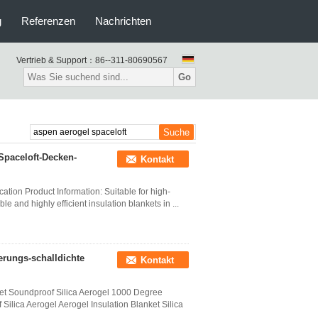
g
Referenzen
Nachrichten
Vertrieb & Support：
86--311-80690567
Go
Spaceloft-Decken-
Kontakt
cation Product Information: Suitable for high-
le and highly efficient insulation blankets in ...
ierungs-schalldichte
Kontakt
ket Soundproof Silica Aerogel 1000 Degree
Silica Aerogel Aerogel Insulation Blanket Silica