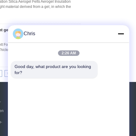
on Silica Aerogel Felts Aerogel Insulation
ht material derived from a gel, in which the
t geglaubt für
Kontakt
Chris
 For Fireproof Insulation Product Attributes
el Thickness 3mm, 6mm, 10mm Width 1500 Or As
2:26 AM
Good day, what product are you looking 
for?
>>
>|
Referenzen
-
en
Senden Sie
sgs
n-