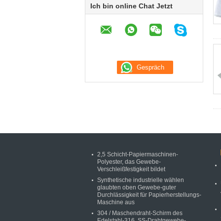
Ich bin online Chat Jetzt
2,5 Schicht-Papiermaschinen-
Polyester, das Gewebe-
Verschleißfestigkeit bildet
Synthetische industrielle wählen
glaubten oben Gewebe-guter
Durchlässigkeit für Papierherstellungs-
Maschine aus
304 / Maschendraht-Schirm des
Edelstahl-316, SS-Drahtgewebe-