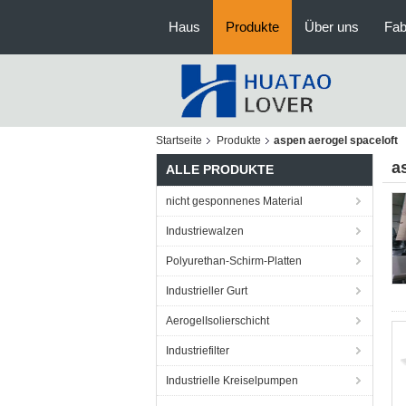
Haus
Produkte
Über uns
Fab
Startseite
Produkte
aspen aerogel spaceloft
a
ALLE PRODUKTE
nicht gesponnenes Material
Industriewalzen
Polyurethan-Schirm-Platten
Industrieller Gurt
AerogelIsolierschicht
Industriefilter
Industrielle Kreiselpumpen