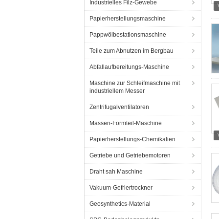
Industrielles Filz-Gewebe
Papierherstellungsmaschine
Pappwölbestationsmaschine
Teile zum Abnutzen im Bergbau
Abfallaufbereitungs-Maschine
Maschine zur Schleifmaschine mit
industriellem Messer
Zentrifugalventilatoren
Massen-Formteil-Maschine
Papierherstellungs-Chemikalien
Getriebe und Getriebemotoren
Draht sah Maschine
Vakuum-Gefriertrockner
Geosynthetics-Material