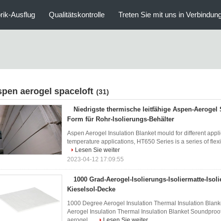
rik-Ausflug
Qualitätskontrolle
Treten Sie mit uns in Verbindun
spen aerogel spaceloft
(31)
Niedrigste thermische leitfähige Aspen-Aerogel 
Form für Rohr-Isolierungs-Behälter
Aspen Aerogel Insulation Blanket mould for different appli
temperature applications, HT650 Series is a series of flexib
Lesen Sie weiter
2023-04-12 17:09:55
1000 Grad-Aerogel-Isolierungs-Isoliermatte-Isol
Kieselsol-Decke
1000 Degree Aerogel Insulation Thermal Insulation Blan
Aerogel Insulation Thermal Insulation Blanket Soundproof 
aerogel ...
Lesen Sie weiter