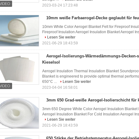
2023-03-24 17:23:48
10mm weiße Farbaerogel-Decke geglaubt für feue
10mm White Color Aerogel Blanket Felt for Fireproof Insu
Fireproof Insulation Aerogel Insulation Blanket Aerogel Ins
Lesen Sie weiter
2021-06-29 18:43:59
Aerogel-Isolierungs-Wärmedämmungs-Decken-sc
Kieselsol
Aerogel Insulation Thermal Insulation Blanket Soundproo
Blanket is engineered to provide optimal thermal perform
650°C ...
Lesen Sie weiter
2023-04-04 16:58:01
3mm 650 Grad-weiße Aerogel-Isolierschicht für k
3mm 650 Degree White Color Aerogel Insulation Blanket
Aerogel Insulation Blanket For Cold Insulation Aerogel Ins
Lesen Sie weiter
2021-06-29 18:43:59
650 Stärke der Betriebstemperatur-Aerogel-Isol