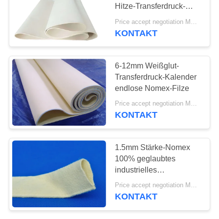
SITEMAP
Hitze-Transferdruck-
Maschine
Price accept negotiation MOQ:500 Quadratmeter
PRIVACY
KONTAKT
POLICY
6-12mm Weißglut-
Transferdruck-Kalender
endlose Nomex-Filze
Price accept negotiation MOQ:500 Quadratmeter
KONTAKT
1.5mm Stärke-Nomex
100% geglaubtes
industrielles
Abstandsrohr für
Price accept negotiation MOQ:500 Quadratmeter
Vergüteofen
KONTAKT