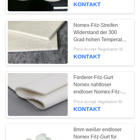
KONTAKT
TRETEN
SIE
Nomex-Filz-Streifen
MIT
Widerstand der 300
Grad-hohen Temperatur
UNS
für
Price Accept Negotiation MOQ:Ein Stück
IN
Aluminiumverdrängung
KONTAKT
VERBINDUNG
Förderer-Filz-Gurt
NACHRICHTEN
Nomex nahtloser
endloser Nomex-Filz-
Gurt für Hitze-
FORDERN
Price accept negotiation MOQ:500 Quadratmeter
Transferdruck-Maschine
KONTAKT
SIE EIN
ZITAT
8mm weißer endloser
Nomex Filz-Gurt für