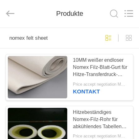
2026
HUATAO
LOVER
LTD.
Produkte
All
Rights
Reserved.
HAUS
nomex felt sheet
PRODUKTE
10MM weißer endloser
Nomex Filz-Blatt-Gurt für
ÜBER
Hitze-Transferdruck-
UNS
Maschine
Price accept negotiation MOQ:500 Quadratmeter
KONTAKT
FABRIK-
AUSFLUG
Hitzebeständiges
Nomex-Filz-Rohr für
abkühlendes Tabellen-
QUALITÄTSKONTROLLE
Ausrüstungs-Licht-Weiß
Price accept negotiation MOQ:Ein Stück