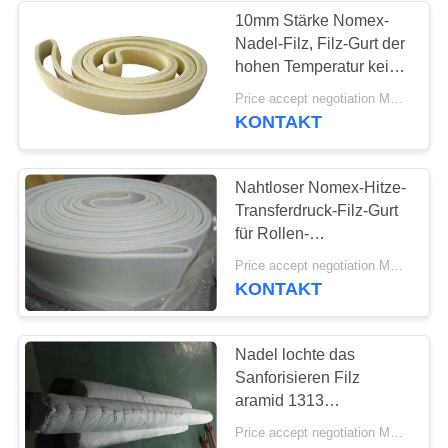
10mm Stärke Nomex-
Nadel-Filz, Filz-Gurt der
hohen Temperatur keine
Verlängerung
Price accept negotiation MOQ:1 Quadratmeter
KONTAKT
Nahtloser Nomex-Hitze-
Transferdruck-Filz-Gurt
für Rollen-
Druckmaschine
Price accept negotiation MOQ:500 Quadratmeter
KONTAKT
Nadel lochte das
Sanforisieren Filz
aramid 1313
industriellen geglaubten
Price accept negotiation MOQ:2 Stück
Gewebes