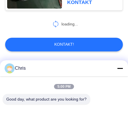
KONTAKT
loading...
KONTAKT!
Beliebte Kategorien
Alle
Chris
nicht gesponnenes
5:00 PM
Industriewalzen
Material
Good day, what product are you looking for?
Polyurethan-Schirm-
Industrieller Gurt
Platten