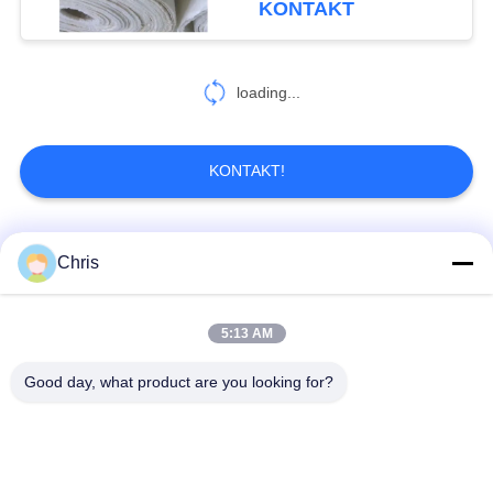
KONTAKT
loading...
KONTAKT!
Beliebte Kategorien
Alle
Chris
nicht gesponnenes
5:13 AM
Industriewalzen
Material
Good day, what product are you looking for?
Polyurethan-Schirm-
Industrieller Gurt
Platten