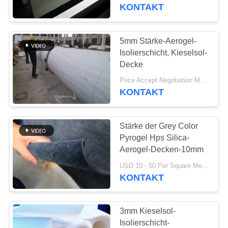
KONTAKT
TRETEN
SIE
5mm Stärke-Aerogel-
MIT
Isolierschicht, Kieselsol-
Decke
UNS
Price Accept Negotiation MOQ:Eine Rolle
IN
KONTAKT
VERBINDUNG
Stärke der Grey Color
NACHRICHTEN
Pyrogel Hps Silica-
Aerogel-Decken-10mm
FORDERN
USD 10 - 50 Per Square Meter MOQ:1 Quadratmeter
KONTAKT
SIE EIN
ZITAT
3mm Kieselsol-
Isolierschicht-