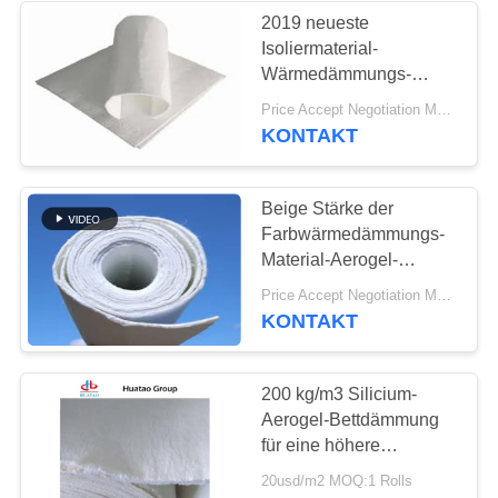
2019 neueste
Isoliermaterial-
Wärmedämmungs-
Kieselsol-Filze für
Price Accept Negotiation MOQ:eine Rolle
industrielles Feld
KONTAKT
Beige Stärke der
Farbwärmedämmungs-
Material-Aerogel-
Decken-6mm
Price Accept Negotiation MOQ:eine Rolle
KONTAKT
200 kg/m3 Silicium-
Aerogel-Bettdämmung
für eine höhere
thermische Leistung
20usd/m2 MOQ:1 Rolls