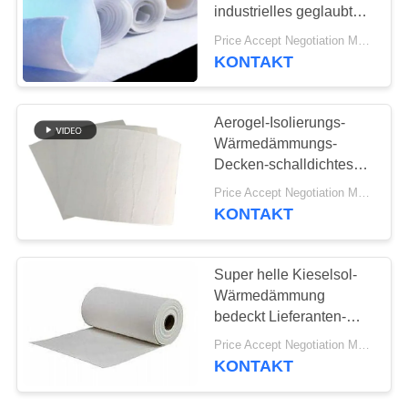
SITEMAP
industrielles geglaubtes
Gewebe für
Price Accept Negotiation MOQ:eine Rolle
Wärmedämmung
PRIVACY
KONTAKT
POLICY
Aerogel-Isolierungs-
Wärmedämmungs-
Decken-schalldichtes
Kieselsol
Price Accept Negotiation MOQ:eine Rolle
KONTAKT
Super helle Kieselsol-
Wärmedämmung
bedeckt Lieferanten-
hydrophobe Matte
Price Accept Negotiation MOQ:eine Rolle
KONTAKT