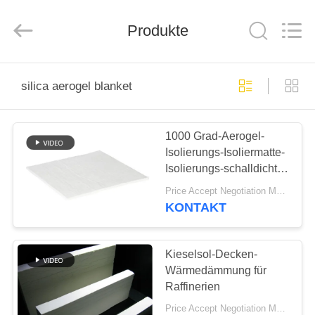
2026
HUATAO
LOVER
LTD.
Produkte
All
Rights
Reserved.
HAUS
silica aerogel blanket
PRODUKTE
1000 Grad-Aerogel-
Isolierungs-Isoliermatte-
ÜBER
Isolierungs-schalldichte
UNS
Kieselsol-Decke
Price Accept Negotiation MOQ:eine Rolle
KONTAKT
FABRIK-
AUSFLUG
Kieselsol-Decken-
Wärmedämmung für
Raffinerien
QUALITÄTSKONTROLLE
Price Accept Negotiation MOQ:Eine Rolle