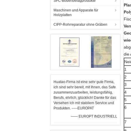
SPC-Bodenbelagprodukte
Pla
Maschinen und Apparate für
Pol
Holzplatten
Fis
CIPP-Rohrreparatur ohne Gräben
Ver
Geo
wie
abg
die
Nei
1
2
Huatao-Firma ist eine sehr gute Firma,
3
ich sind sehr bereit, mit Ihnen, das Safe
4
zusammenzuarbeiten, leistungsfähig,
Berufs, ehrlich, glücklich! Danke für das
5
Versehen ich mit stabilem Service und
6
Produkten. -----EUROPAT
—— EUROPT INDUSTRIELL
7