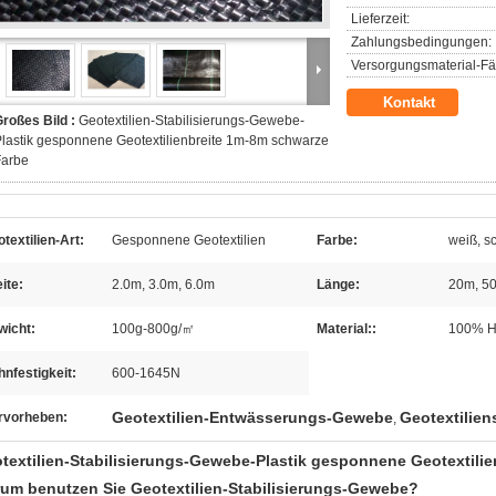
Lieferzeit:
Zahlungsbedingungen:
Versorgungsmaterial-Fäh
Kontakt
roßes Bild :
Geotextilien-Stabilisierungs-Gewebe-
lastik gesponnene Geotextilienbreite 1m-8m schwarze
Farbe
textilien-Art:
Gesponnene Geotextilien
Farbe:
weiß, s
ite:
2.0m, 3.0m, 6.0m
Länge:
20m, 5
wicht:
100g-800g/㎡
Material::
100% H
nfestigkeit:
600-1645N
Geotextilien-Entwässerungs-Gewebe
Geotextilie
rvorheben:
,
textilien-Stabilisierungs-Gewebe-Plastik gesponnene Geotextili
um benutzen Sie Geotextilien-Stabilisierungs-Gewebe?