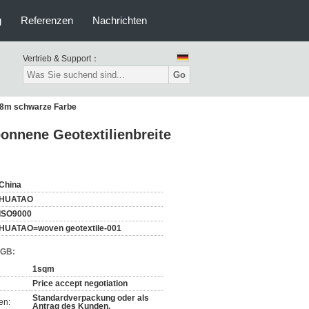
g
Referenzen
Nachrichten
Vertrieb & Support：
Go
m-8m schwarze Farbe
ponnene Geotextilienbreite
China
HUATAO
ISO9000
HUATAO=woven geotextile-001
AGB:
1sqm
Price accept negotiation
Standardverpackung oder als
en:
Antrag des Kunden,