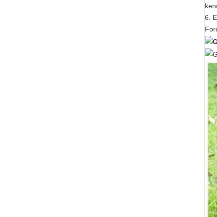
ken
6.
E
For