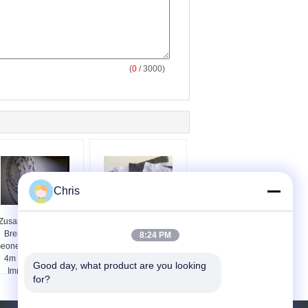
(
0
/ 3000)
Chris
Zusammengesetzte
Faden-Geotextilien-
Breite der HDPE
Straßen-Gewebe-nicht
8:24 PM
eonet-Netz-Struktur-
gesponnener Alkali-
4m für die Dach-
Widerstand pp.
Good day, what product are you looking 
Imprägnierung
ununterbrochener
for?