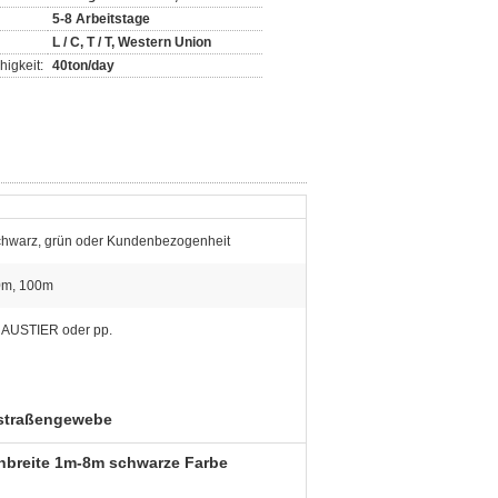
5-8 Arbeitstage
L / C, T / T, Western Union
igkeit:
40ton/day
chwarz, grün oder Kundenbezogenheit
0m, 100m
AUSTIER oder pp.
nstraßengewebe
enbreite 1m-8m schwarze Farbe