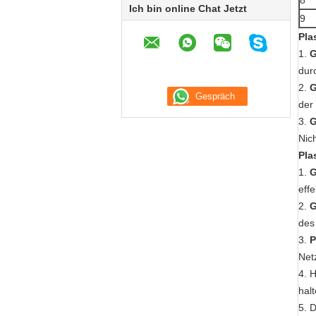
8
Ich bin online Chat Jetzt
9
Pla
1.
G
dur
2.
G
der
3.
G
Nic
Pla
1.
G
eff
2.
G
des
3.
P
Net
4.
H
halt
5.
D