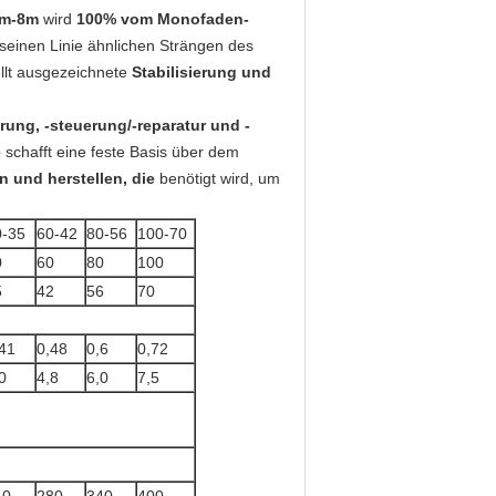
 1m-8m
wird
100% vom Monofaden-
seinen Linie ähnlichen Strängen des
llt ausgezeichnete
Stabilisierung und
ung, -steuerung/-reparatur und -
e
schafft eine feste Basis über dem
n und herstellen, die
benötigt wird, um
0-35
60-42
80-56
100-70
0
60
80
100
5
42
56
70
41
0,48
0,6
0,72
0
4,8
6,0
7,5