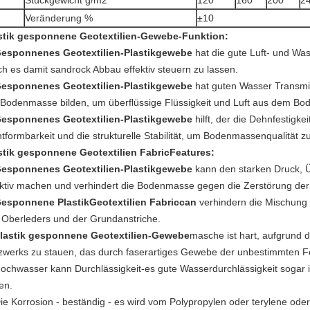
Stückgewicht g/m2
120
160
200
2
Veränderung %
±10
stik gesponnene Geotextilien-Gewebe-
Funktion:
esponnenes Geotextilien-Plastikgewebe
hat die gute Luft- und Wa
ch es damit sandrock Abbau effektiv steuern zu lassen.
esponnenes Geotextilien-Plastikgewebe
hat guten Wasser Transmiss
 Bodenmasse bilden, um überflüssige Flüssigkeit und Luft aus dem B
esponnenes Geotextilien-Plastikgewebe
hilft, der die Dehnfestig
ht
formbarkeit und die strukturelle Stabilität, um Bodenmassenqualität z
stik gesponnene Geotextilien FabricFeatures
:
esponnenes Geotextilien-Plastikgewebe
kann den starken Druck, 
ektiv machen und verhindert die Bodenmasse gegen die Zerstörung der
esponnene PlastikGeotextilien Fabriccan
verhindern die Mischung
 Oberleders und der Grundanstriche.
lastik gesponnene Geotextilien-Gewebe
masche ist hart, aufgrund d
zwerks zu stauen, das durch faserartiges Gewebe der unbestimmten Fo
ochwasser kann Durchlässigkeit-es gute Wasserdurchlässigkeit sogar
en.
ie Korrosion - beständig - es wird vom Polypropylen oder terylene o