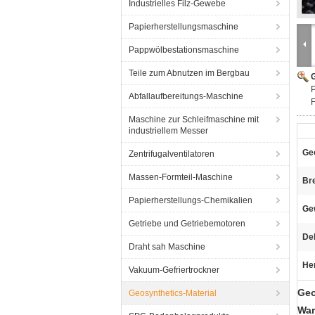
Industrielles Filz-Gewebe
Papierherstellungsmaschine
Pappwölbestationsmaschine
Teile zum Abnutzen im Bergbau
G
P
Abfallaufbereitungs-Maschine
Maschine zur Schleifmaschine mit
industriellem Messer
Geo
Zentrifugalventilatoren
Massen-Formteil-Maschine
Bre
Papierherstellungs-Chemikalien
Ge
Getriebe und Getriebemotoren
Deh
Draht sah Maschine
He
Vakuum-Gefriertrockner
Geo
Geosynthetics-Material
War