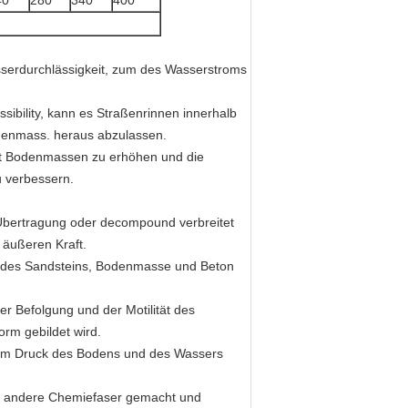
40
280
340
400
sserdurchlässigkeit, zum des Wasserstroms
ibility, kann es Straßenrinnen innerhalb
odenmass. heraus abzulassen.
keit Bodenmassen zu erhöhen und die
u verbessern.
Übertragung oder decompound verbreitet
 äußeren Kraft.
 des Sandsteins, Bodenmasse und Beton
er Befolgung und der Motilität des
rm gebildet wird.
 im Druck des Bodens und des Wassers
der andere Chemiefaser gemacht und