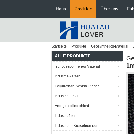
Haus
Produkte
Über uns
Fab
Startseite
Produkte
Geosynthetics-Material
ALLE PRODUKTE
Ge
1m
nicht gesponnenes Material
Industriewalzen
Polyurethan-Schirm-Platten
Industrieller Gurt
AerogelIsolierschicht
Industriefilter
Industrielle Kreiselpumpen