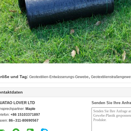
,
röße und Tag:
Geotextilien-Entwässerungs-Gewebe
Geotextilienstraßengew
ontaktdaten
UATAO LOVER LTD
Senden Sie Ihre Anfra
nsprechpartner:
Maple
elefon:
+86 15103371897
axen:
86--311-80690567