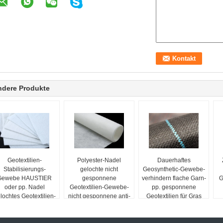
ndere Produkte
Geotextilien-
Polyester-Nadel
Dauerhaftes
Stabilisierungs-
gelochte nicht
Geosynthetic-Gewebe-
Gewebe HAUSTIER
gesponnene
verhindern flache Garn-
G
oder pp. Nadel
Geotextilien-Gewebe-
pp. gesponnene
lochtes Geotextilien-
nicht gesponnene anti-
Geotextilien für Gras
weißes anti- Altern
Oxidation
wachsen