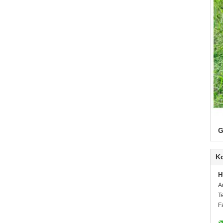
G
K
H
A
T
F