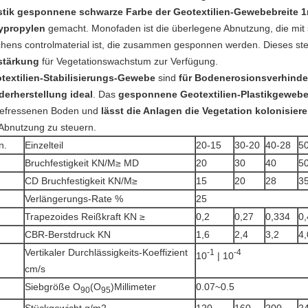
stik gesponnene schwarze Farbe der Geotextilien-Gewebebreite
ypropylen
gemacht. Monofaden ist die überlegene Abnutzung, die mit 
chens controlmaterial ist, die zusammen gesponnen werden. Dieses ste
stärkung
für Vegetationswachstum zur
Verfügung
.
textilien-Stabilisierungs-Gewebe
sind
für Bodenerosionsverhinder
derherstellung ideal
. Das
gesponnene Geotextilien-Plastikgeweb
efressenen Boden und
lässt die Anlagen die Vegetation kolonisiere
 Abnutzung zu steuern.
n.
Einzelteil
20-15
30-20
40-28
5
Bruchfestigkeit KN/M≥ MD
20
30
40
5
CD Bruchfestigkeit KN/M≥
15
20
28
3
Verlängerungs-Rate %
25
Trapezoides Reißkraft KN ≥
0,2
0,27
0,334
0,
CBR-Berstdruck KN
1,6
2,4
3,2
4,
Vertikaler Durchlässigkeits-Koeffizient
-1
-4
10
| 10
cm/s
Siebgröße O
(O
)Millimeter
0.07~0.5
90
95