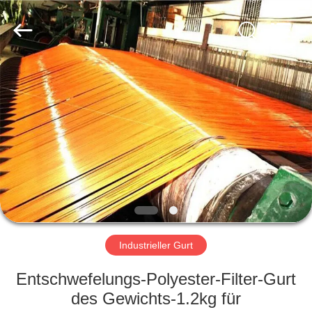
2026
HUATAO
LOVER
LTD.
All
Rights
Reserved.
HAUS
PRODUKTE
ÜBER
UNS
FABRIK-
AUSFLUG
Industrieller Gurt
Entschwefelungs-Polyester-Filter-Gurt
QUALITÄTSKONTROLLE
des Gewichts-1.2kg für