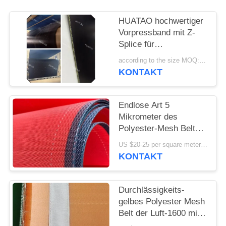
SITEMAP
HUATAO hochwertiger
Vorpressband mit Z-
PRIVACY
Splice für
POLICY
kontinuierliche Presse.
according to the size MOQ:12 Stück
KONTAKT
Endlose Art 5
Mikrometer des
Polyester-Mesh Belt
Spunbond Nonwoven
US $20-25 per square meter MOQ:50 Quadratmeter
Formation
KONTAKT
Durchlässigkeits-
gelbes Polyester Mesh
Belt der Luft-1600 mit
80 Mikrometern