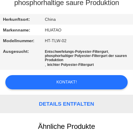
phosphorhaltige saure Produktion
TRETEN
SIE
Herkunftsort:
China
MIT
Markenname:
HUATAO
UNS
Modellnummer:
HT-TLW-02
IN
Ausgesucht:
,
Entschwefelungs-Polyester-Filtergurt
phosphorhaltiger Polyester-Filtergurt der sauren
VERBINDUNG
Produktion
,
leichter Polyester-Filtergurt
NACHRICHTEN
KONTAKT!
FORDERN
DETAILS ENTFALTEN
SIE EIN
ZITAT
Ähnliche Produkte