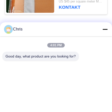
US $45 per square meter MOQ:100m2
KONTAKT
Beliebte Kategorien
Alle
Chris
nicht gesponnenes
4:01 PM
Industriewalzen
Material
Good day, what product are you looking for?
Polyurethan-Schirm-
Industrieller Gurt
Platten
AerogelIsolierschicht
Industriefilter
Industrielle
Industrielles Filz-
Kreiselpumpen
Gewebe