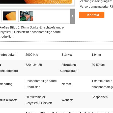
Zahlungsbedingungen:
Versorgungsmaterial-Fäh
Kontakt
roßes Bild :
1.95mm Stärke-Entschwefelungs-
olyester-Filterstoff für phosphorhaltige saure
roduktion
nfestigkeit:
2000 N/cm
Stärke:
1.9mm
t-
720m3/m2h
Filtrations-
20-50 um
chlässigkeit:
Genauigkeit:
Phosphorhaltige saure
1.95mm Stärke-E
wendung:
Name:
Produktion
phosphorhaltig
20 Mikrometer
Gesponnen
hlüsselwort:
Webart:
Polyester-Filterstoff