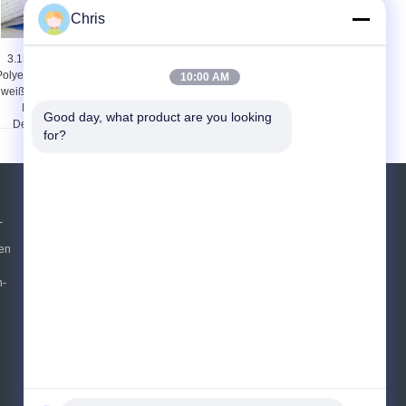
Chris
3.15mm Stärke-
7.15mm gewundener
olyester-Filter-Gurt-
Schleifen-Breiten-
10:00 AM
weiße gewundene
Polyester-Filter-Gurt-
Presse für
blaue gewundene
Good day, what product are you looking 
Dehydrierung
Presse für die
for?
Entwässerung
Referenzen
-
en
Senden Sie
n-
E-Mail
Sitemap
|
Mobile Seite