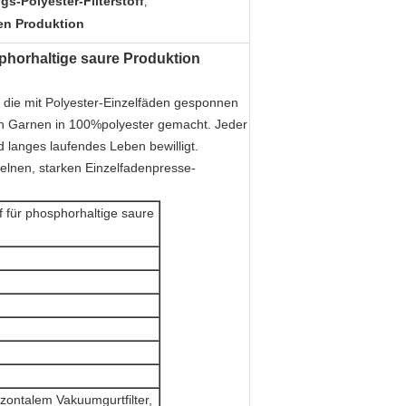
s-Polyester-Filterstoff
,
en Produktion
sphorhaltige saure Produktion
, die mit Polyester-Einzelfäden gesponnen
igen Garnen in 100%polyester gemacht. Jeder
nd langes laufendes Leben bewilligt.
zelnen, starken Einzelfadenpresse-
 für phosphorhaltige saure
zontalem Vakuumgurtfilter,