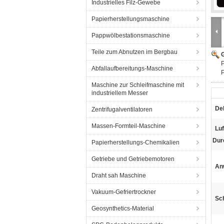
Industrielles Filz-Gewebe
Papierherstellungsmaschine
Pappwölbestationsmaschine
Teile zum Abnutzen im Bergbau
G
P
Abfallaufbereitungs-Maschine
P
Maschine zur Schleifmaschine mit
industriellem Messer
Deh
Zentrifugalventilatoren
Massen-Formteil-Maschine
Luf
Dur
Papierherstellungs-Chemikalien
Getriebe und Getriebemotoren
An
Draht sah Maschine
Vakuum-Gefriertrockner
Sc
Geosynthetics-Material