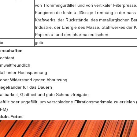
von Trommelgurtfilter und von vertikaler Filterpresse
Fungieren die feste u. flüssige Trennung in der nas
Kraftwerks, der Rückstände, des metallurgischen B
Industrie, der Energie des Masse, Stahlwerkes der 
Papiers u. und des pharmazeutischen.
be
gelb
enschaften
ochfest
mweltfreundlich
tall unter Hochspannung
oher Widerstand gegen Abnutzung
iegelränder für das Dauern
altbarkeit, Glattheit und gute Schmutzfreigabe
efüllt oder ungefüllt, um verschiedene Filtrationsmerkmale zu erzielen 
FM)
dukt-Fotos