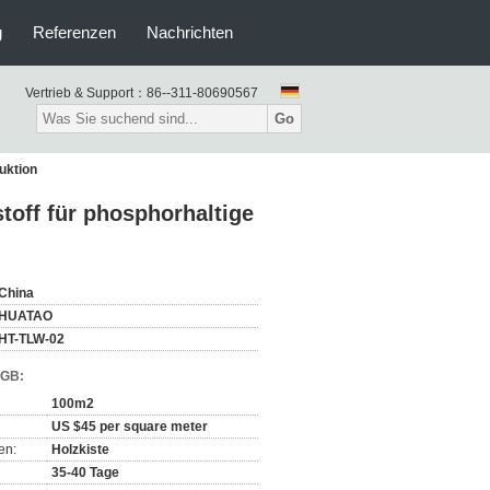
g
Referenzen
Nachrichten
Vertrieb & Support：
86--311-80690567
Go
uktion
toff für phosphorhaltige
China
HUATAO
HT-TLW-02
AGB:
100m2
US $45 per square meter
en:
Holzkiste
35-40 Tage