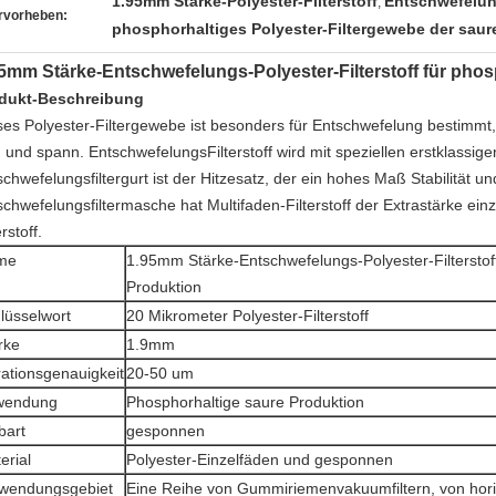
1.95mm Stärke-Polyester-Filterstoff
Entschwefelung
,
rvorheben:
phosphorhaltiges Polyester-Filtergewebe der saur
5mm Stärke-Entschwefelungs-Polyester-Filterstoff für pho
dukt-Beschreibung
ses Polyester-Filtergewebe ist besonders für Entschwefelung bestimmt
d und spann. EntschwefelungsFilterstoff wird mit speziellen erstklass
chwefelungsfiltergurt ist der Hitzesatz, der ein hohes Maß Stabilität u
schwefelungsfiltermasche hat Multifaden-Filterstoff der Extrastärke ein
erstoff.
me
1.95mm Stärke-Entschwefelungs-Polyester-Filterstoff
Produktion
lüsselwort
20 Mikrometer Polyester-Filterstoff
rke
1.9mm
trationsgenauigkeit
20-50 um
wendung
Phosphorhaltige saure Produktion
art
gesponnen
erial
Polyester-Einzelfäden und gesponnen
wendungsgebiet
Eine Reihe von Gummiriemenvakuumfiltern, von hori