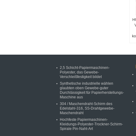
H
ko
2,5 Schicht-Papiermaschinen-
Polyester, das Gewebe-
Verschleißfestigkeit bildet
Synthetische industrielle wählen
glaubten oben Gewebe-guter
Durchlässigkeit für Papierherstellungs-
Maschine aus
304 / Maschendraht-Schirm des
Edelstahl-316, SS-Drahtgewebe-
Maschendraht
Hochfeste Papiermaschinen-
Kleidungs-Polyester-Trockner-Schirm-
Spirale Pin-Naht-Art