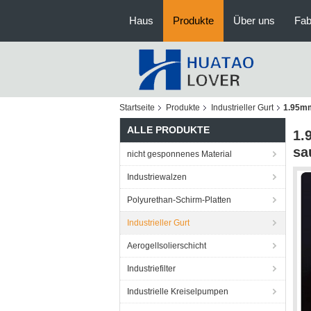
Haus
Produkte
Über uns
Fab
Startseite
Produkte
Industrieller Gurt
1.95mm
ALLE PRODUKTE
1.
sa
nicht gesponnenes Material
Industriewalzen
Polyurethan-Schirm-Platten
Industrieller Gurt
AerogelIsolierschicht
Industriefilter
Industrielle Kreiselpumpen