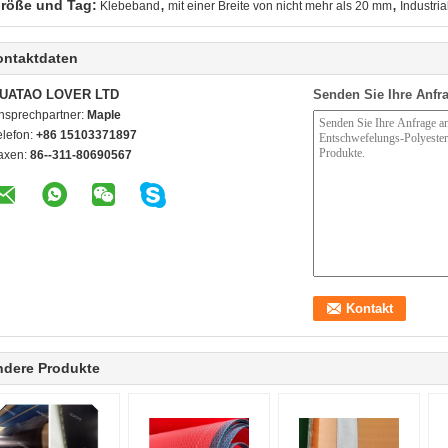
,
,
röße und Tag:
Klebeband
mit einer Breite von nicht mehr als 20 mm
Industria
ontaktdaten
UATAO LOVER LTD
Senden Sie Ihre Anfra
nsprechpartner:
Maple
elefon:
+86 15103371897
axen:
86--311-80690567
ndere Produkte