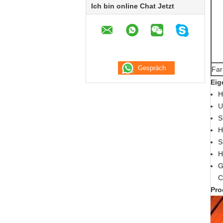
Ich bin online Chat Jetzt
Far
Eig
H
U
S
H
S
H
G
C
Pro