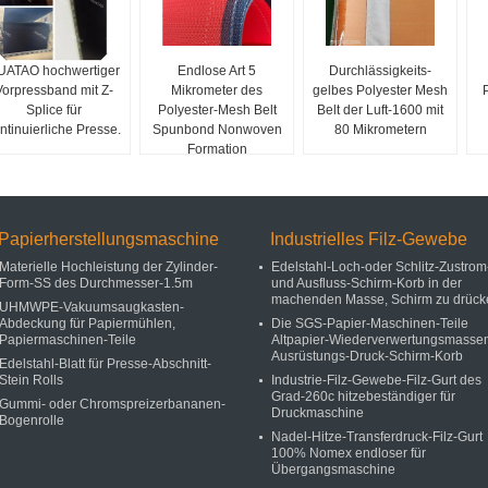
UATAO hochwertiger
Endlose Art 5
Durchlässigkeits-
Vorpressband mit Z-
Mikrometer des
gelbes Polyester Mesh
P
Splice für
Polyester-Mesh Belt
Belt der Luft-1600 mit
ntinuierliche Presse.
Spunbond Nonwoven
80 Mikrometern
Formation
Papierherstellungsmaschine
Industrielles Filz-Gewebe
Materielle Hochleistung der Zylinder-
Edelstahl-Loch-oder Schlitz-Zustrom
Form-SS des Durchmesser-1.5m
und Ausfluss-Schirm-Korb in der
machenden Masse, Schirm zu drück
UHMWPE-Vakuumsaugkasten-
Abdeckung für Papiermühlen,
Die SGS-Papier-Maschinen-Teile
Papiermaschinen-Teile
Altpapier-Wiederverwertungsmasse
Ausrüstungs-Druck-Schirm-Korb
Edelstahl-Blatt für Presse-Abschnitt-
Stein Rolls
Industrie-Filz-Gewebe-Filz-Gurt des
Grad-260c hitzebeständiger für
Gummi- oder Chromspreizerbananen-
Druckmaschine
Bogenrolle
Nadel-Hitze-Transferdruck-Filz-Gurt
100% Nomex endloser für
Übergangsmaschine