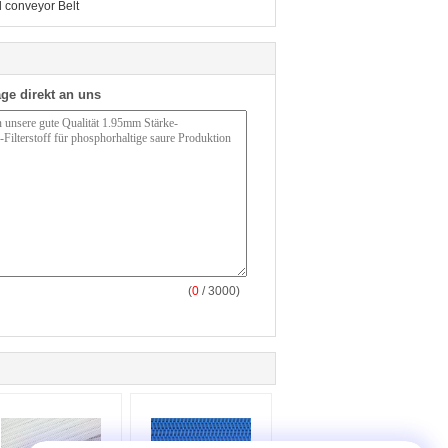
l conveyor Belt
ge direkt an uns
(
0
/ 3000)