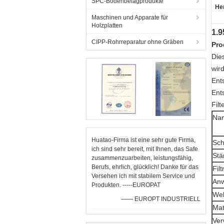
SPC-Bodenbelagprodukte
He
Maschinen und Apparate für
Holzplatten
1.9
CIPP-Rohrreparatur ohne Gräben
Pro
Die
wir
Ents
Ent
Filt
Na
Huatao-Firma ist eine sehr gute Firma,
Sch
ich sind sehr bereit, mit Ihnen, das Safe
Stä
zusammenzuarbeiten, leistungsfähig,
Berufs, ehrlich, glücklich! Danke für das
Fil
Versehen ich mit stabilem Service und
An
Produkten. -----EUROPAT
Web
—— EUROPT INDUSTRIELL
Mat
Ver