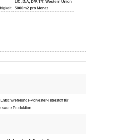
L/C, D/A, D/P, T/T, Western Union
igkeit:
5000m2 pro Monat
ntschwefelungs-Polyester-Filterstoff für
e saure Produktion