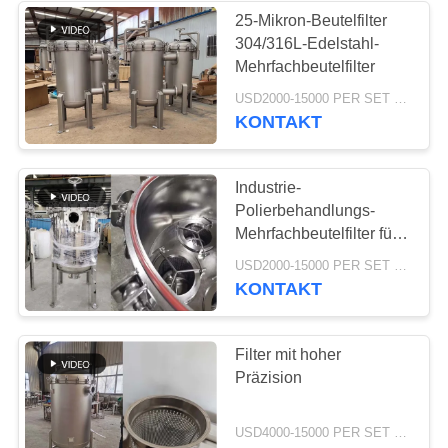
25-Mikron-Beutelfilter
304/316L-Edelstahl-
37
Mehrfachbeutelfilter
Industrielle
USD2000-15000 PER SET MOQ:1 Satz
KONTAKT
Kreiselpumpen
Industrie-
Polierbehandlungs-
Mehrfachbeutelfilter für
die Wasseraufbereitung
141
USD2000-15000 PER SET MOQ:1 Satz
KONTAKT
Industrielles Filz-
Gewebe
Filter mit hoher
Präzision
USD4000-15000 PER SET MOQ:1 Satz