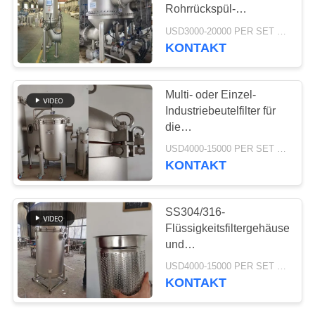
SITEMAP
Rohrrückspül-
Reinigungsfilter-
USD3000-20000 PER SET MOQ:1 Satz
Abwasserbehandlungsmasch
PRIVACY
KONTAKT
78
POLICY
AerogelIsolierschicht
Multi- oder Einzel-
Industriebeutelfilter für
die
Beschichtungsindustrie
USD4000-15000 PER SET MOQ:1 Satz
KONTAKT
80
SS304/316-
Flüssigkeitsfiltergehäuse
Industriefilter
und
Mehrfachbeutelfiltergehäuse
USD4000-15000 PER SET MOQ:1 Satz
für die Weinfiltration
KONTAKT