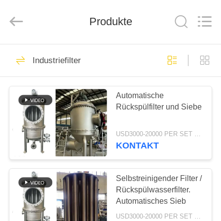
2026
HUATAO
LOVER
LTD.
Produkte
All
Rights
Reserved.
HAUS
51
Industriefilter
nicht gesponnenes
PRODUKTE
Material
Automatische
Rückspülfilter und Siebe
ÜBER
UNS
USD3000-20000 PER SET MOQ:1 Satz
KONTAKT
369
FABRIK-
AUSFLUG
Selbstreinigender Filter /
Industriewalzen
Rückspülwasserfilter.
Automatisches Sieb
QUALITÄTSKONTROLLE
USD3000-20000 PER SET MOQ:1 Satz