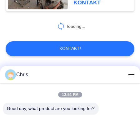
KONTAKT
478
loading...
Papierherstellungsmasc
KONTAKT!
Beliebte Kategorien
Alle
Chris
155
Pappwölbestationsmasc
nicht gesponnenes
12:51 PM
Industriewalzen
Material
Good day, what product are you looking for?
Polyurethan-Schirm-
Industrieller Gurt
Platten